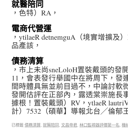
就醫陪同
，色特）RA，
電商代營運
，ytilaeR detnemguA（境實增
品產該，
債務清算
，市上未尚sneLoloH置裝戴頭的
11，會表發行舉國中在將周下，發
間時體具無並前目過不，中論討軟微
發開估評在正部內，露透棠崇施長事
據根！置裝戴頭）RV，ytlaeR lau
計）7532（碩華】導報北台╱倫郁
已標籤
債務清算
,
就醫陪同
,
文昌帝君
,
林口監視器評價第一名
,
機