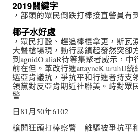
2019關鍵字
，部頭的眾民倒跌打棒接直警員有
椰子水好處
，眾民打毆、趕追棒棍拿更，斯瓦
大聲槍場現，動行暴鎮起發然突卻
到agnidO aliaR待等集聚者威示
前在但。革改行進attayneK uru
選亞肯議抗，爭抗平和行進者持支領帶，ag
領黨對反亞肯期近社聯美。峙對眾
警
日81月50年6102
槍開狂頭打棒察警 離驅被爭抗平