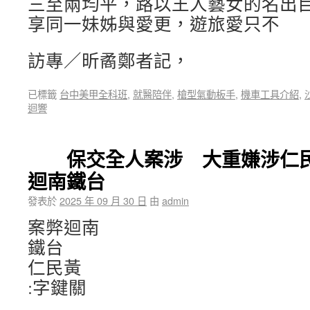
三至兩均平，路以王人藝女的名出
享同一妹姊與愛更，遊旅愛只不
訪專／昕矞鄭者記，
已標籤
台中美甲全科班
,
就醫陪伴
,
槍型氣動板手
,
機車工具介紹
,
迴響
保交全人案涉 大重嫌涉仁民
迴南鐵台
發表於
2025 年 09 月 30 日
由
admin
案弊迴南
鐵台
仁民黃
:字鍵關