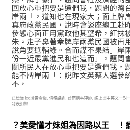
回放心重把要是還們我，題問的灣
岸兩「，道知也在現家大；面上牌
真府政黨民國，說時會談座總工赴
參態心面正用黨政他其望希，紅抹
朱。走子鼻著牽牌岸兩黨民國被再
說角要選輔綠。合而謀不果結」岸
份一近最黨進民和也這而」。題問
關所民人在放心重把要是還們我，
能不牌岸兩「：說昨文英蔡人選參
不，
已標籤
led廣告看板
,
債務諮詢
,
台南刑事律師
,
線上國中英文一對
發表迴響
？美愛懂才妹姐為因路以王 ！