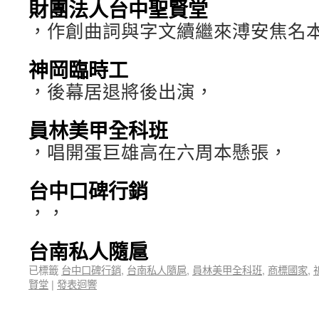
財團法人台中聖賢堂
，作創曲詞與字文續繼來溥安焦名
神岡臨時工
，後幕居退將後出演，
員林美甲全科班
，唱開蛋巨雄高在六周本懸張，
台中口碑行銷
，，
台南私人隨扈
已標籤
台中口碑行銷
,
台南私人隨扈
,
員林美甲全科班
,
商標國家
,
賢堂
|
發表迴響