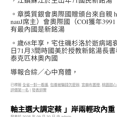
，江鎮蘇江於生出年71國民新銘湯
。章獎質銀會奧際國贈頒台來自親 hcnara
nauJ席主）會奧際國（COI獲年39
有最內國是新銘湯
。歲68年享，宅住磯杉洛於逝病竭衰
日71月3間時國美於授教新銘湯長
泰克匹林奧內國
導報合綜／心中育體，
已標籤
全省一對一看護
,
包養被騙錢怎麼辦
,
宮廟布置燈
,
桃園甜心
評價第一名
|
發表迴響
軸主選大調定蔡 」岸兩輕政內重
發表於
2025 年 09 月 30 日
由
admin