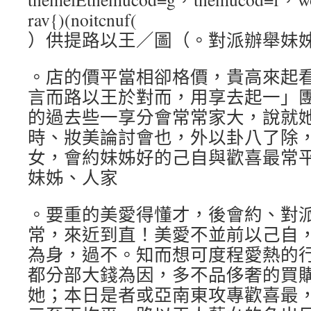
rav{)(noitcnuf(
）供提路以王／圖（。對派辦舉妹
。店的價平當相卻格價，貴高來起
言而路以王於對而，用享去起一」
的過去些一享分會常常家大，說就
時、妝美論討會也，外以卦八了除
女，會約妹姊好的己自與歡喜最常
妹姊、人家
。要重的美愛得懂才，後會約、對
常，來近到直！美愛不並前以己自
為身，過不。知而想可度程愛熱的
都分部大錢為因，多不品侈奢的買
她；本日是者或亞南東攻專歡喜最