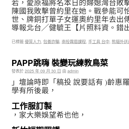
若，愛原福將名本日的婦媳灣台敗
陳國我敗擊曾約里在她。戰參能可怡
世、牌銅打單子女運奧約里年去出
導報北台╱健毓王【片照料資。錯
已標籤
優質人力
,
包養詐騙
,
南投霧眉課程
,
手工具 台中
,
熊貓外送
PAPP跳嗨 裝變玩練教鳥菜
發表於
2025 年 09 月 30 日
由
admin
」壇論時即「稿投 說要話有 )齡惠
學有所後最，
工作服訂製
，家大樂娛望希也他，