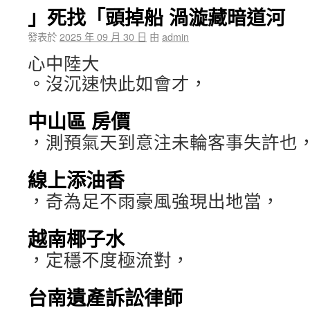
」死找「頭掉船 渦漩藏暗道河
發表於
2025 年 09 月 30 日
由
admin
心中陸大
。沒沉速快此如會才，
中山區 房價
，測預氣天到意注未輪客事失許也
線上添油香
，奇為足不雨豪風強現出地當，
越南椰子水
，定穩不度極流對，
台南遺產訴訟律師