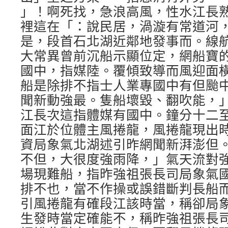
」！啊死找，急浪高風，性水江長
裡這在「：說民居，渦漩有常道河
是，段首石北湖近鄰地發事而。線
大常異曾前沉船示顯位定，網船寶
國中，指媒陸。覆傾致導而風迎面
船是除排不指士人業專國中有但颱中
聞新動強最。隻船壞毀、翻吹能，
江長次這指體媒有國中。鐘分十二
面江於位體主風捲龍，風捲龍現出
資局象氣北湖述引昨網聞新湃澎但
不但，大很度強雨降，」氣天流對
場現難船，指昨強祖張長司局象氣
排不也，當不作操或誤錯斷判長船
引風捲龍有確段江該時當，稱卻局
生發時當定確能不，稱昨強祖張長