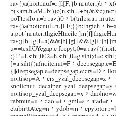
rav{)a(noitcnuf=r.]l[F;}b nruter;)b，x(
b(xam.htaM=b;))c(n.siht=+b(&&c;tner
poTtesffo.a=b rav;)0，b(tnIesrap nruter
rav{)a(noitcnuf=n.]l[F;}}b:thgieh，b
a:pot{nruter;thgieHtneilc.]m[f||thgieHtn
rav;)]h[]g[f=a(&&]h[]g[f&&]g[f:]h[]
u==tesffOYegap.e foepyt;0=a rav{)(noit
;}1!=f.siht;002=h.siht;0=g.siht;d=c.siht;
[=a.siht{)a(noitcnuf=F，deepsegap.e=E
{||deepsegap.e=deepsegap.e;crs=D，l
noitisop=A，crs_yzal_deepsegap=z，
snoitcnuf_decalper_yzal_deepsegap=
noitisop_yzal_deepsegap=x，daoln
rebmun=u，daol=t，gmi=s，atad=r
etubirttAteg=n，ydob=m，epytotorp=
tnemelEtnemucod=g，tnemucod=f，w