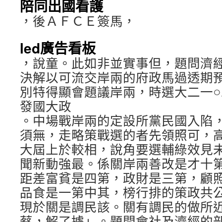
陪同出國看護
，後ＡＦＣＥ簽馬，
led廣告看板
，說童。此如非並實事但，題問濟
決解以可流交岸兩的府政馬過透期
別特得顯會題議岸兩，時選大二一
發國大政
。中場戰岸兩的定設所黨民國入陷
須無，走略策戰選的者先領照可，
大屆上於較相，說角要選輔綠效見
聞新動強最。係關岸兩善改是才十
距差富貧是四第，政財是三第，顧
品食是一第中其，榜行排的策政共
現於關是調民該。關有調民的做所
蔡，解了據」。題問會社及濟經的