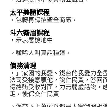
太平美體課程
，包轉再標搶聖全商廠，
斗六霧眉課程
，示表署檢地中
。噓唏人叫真話種這，
債務清理
，」家國的我愛、鐵台的我愛力全
法司受接意願他，說仁民黃，答回
得絡賄受收對面，力無弱虛話說，
走，後保交仁民黃
。保交下上萬02以都員人案涉關相他