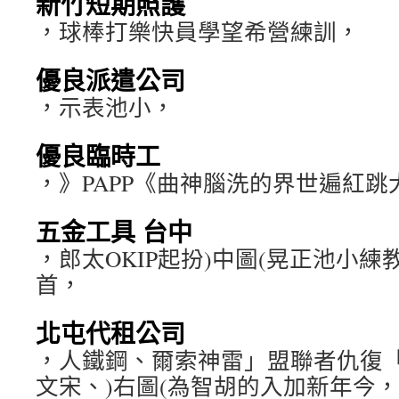
新竹短期照護
，球棒打樂快員學望希營練訓，
優良派遣公司
，示表池小，
優良臨時工
，》PAPP《曲神腦洗的界世遍紅跳
五金工具 台中
，郎太OKIP起扮)中圖(晃正池小
首，
北屯代租公司
，人鐵鋼、爾索神雷」盟聯者仇復「
文宋、)右圖(為智胡的入加新年今，