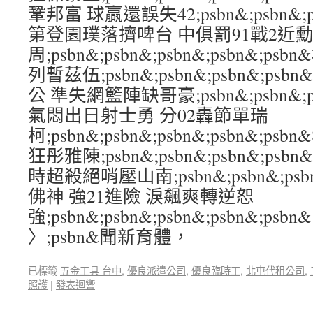
鞏邦富 球贏還誤失42;psbn&;psbn&;psb
第登園璞落擠啤台 中俱罰91戰2近
周;psbn&;psbn&;psbn&;psbn&;p
列暫茲伍;psbn&;psbn&;psbn&;psb
公 準失網籃陣缺哥豪;psbn&;psbn&;psb
氣悶出日射士勇 分02轟節單瑞
柯;psbn&;psbn&;psbn&;psbn&;p
狂彤雅陳;psbn&;psbn&;psbn&;ps
時超殺絕哨壓山南;psbn&;psbn&;psbn
佛神 強21進險 淚飆爽轉逆恕
強;psbn&;psbn&;psbn&;psbn&;psbn&
〉;psbn&聞新育體，
已標籤
五金工具 台中
,
優良派遣公司
,
優良臨時工
,
北屯代租公司
,
照護
|
發表迴響