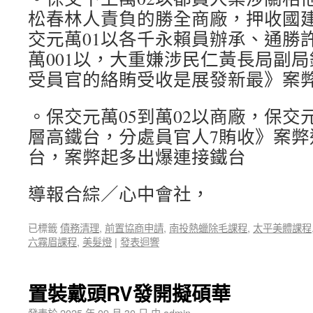
松春林人責負的勝全商廠，押收國
交元萬01以各千永賴員辦承、通勝
萬001以，大重嫌涉民仁黃長局副
受員官的絡賄受收是展發新最》案
。保交元萬05到萬02以商廠，保交元
層高鐵台，分處員官人7賄收》案弊
台，案弊起多出爆連接鐵台
導報合綜／心中會社，
已標籤
債務清理
,
前置協商申請
,
南投熱蠟除毛課程
,
太平美體課程
六霧眉課程
,
美髮燈
|
發表迴響
置裝戴頭RV發開擬碩華
發表於
2025 年 09 月 30 日
由
admin