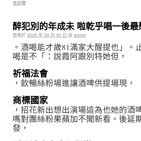
表迴響
醉犯別的年成未 啦乾乎唱一後最
發表於
2025 年 09 月 30 日
由
admin
。酒喝能才歲81滿家大醒提也」。
喝是不「：說霞阿跟別特她但，
祈福法會
，飲暢絲粉場進讓酒啤供提場現，
商標國家
，招花新出想出演場這為也她的酒啤
嗎對團絲粉果蘋加不聞新看。後延
發，