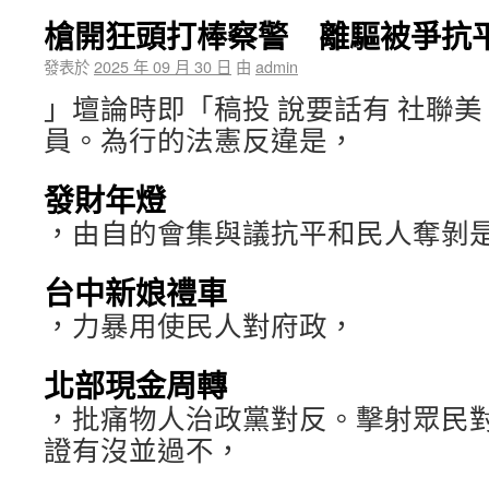
槍開狂頭打棒察警 離驅被爭抗
發表於
2025 年 09 月 30 日
由
admin
」壇論時即「稿投 說要話有 社聯
員。為行的法憲反違是，
發財年燈
，由自的會集與議抗平和民人奪剝
台中新娘禮車
，力暴用使民人對府政，
北部現金周轉
，批痛物人治政黨對反。擊射眾民
證有沒並過不，