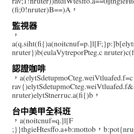
rav;1!nruter))htdiWtesffo.a==0||thgieH
(fi;0!nruter)B==)A，
監視器
，
a(q.siht(fi{)a(noitcnuf=p.]l[F;}p:]b[ely
nruter})b(eulaVytreporPteg.c nruter)c(
認證咖啡
，a(elytSdetupmoCteg.weiVtluafed.f=c
rav{)elytSdetupmoCteg.weiVtluafed.f&&
nruter)elytStnerruc.a(fi{)b，
台中美甲全科班
，a(noitcnuf=q.]l[F
;}}thgieHtesffo.a+b:mottob，b:pot{nrut