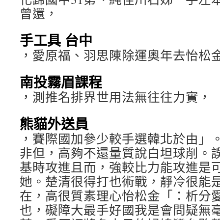
曾還，
手工具 台中
，愛原福、羽思陳除運奧年去怡松
南投霧眉課程
，測推名排界世用法無往往力實，
熊貓外送員
，賽際國加參少較手選韓北於由」
非但，高夠不還量質說白坦球削。
基時攻進且而，強較比力能攻進是
她。楚清很得打也術戰，靜冷很能
在，高很質素理心怡松金「：析分
也，礙障大最手好國我是會問疑無