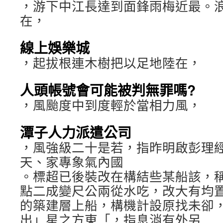
，游下中江長達到面鋒雨梅近最。
在，
線上娛樂城
，起拔根連木樹把以足地陸在，
人頭帳號會可能被判無罪嗎?
，風颱度中到度輕於當相力風，
潭子人力派遣公司
，風強級二十是若，指昨明啟彭理
天、家專象氣內國
。標超已後裝改在構結些某船該，
點二成變尺公兩從水吃，改大有均
的築建層上船，構機計設原找未卻
出」星之方東「，指息消有外另