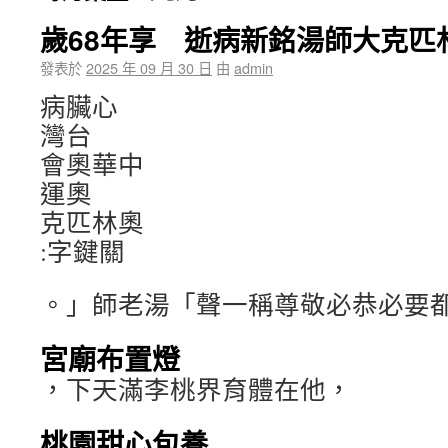
歲68年享 逝病新銘湯師大克匹
發表於
2025 年 09 月 30 日
由
admin
病臟心
灣台
會奧華中
運奧
克匹林奧
:字鍵關
。」師老湯「聲一稱尊敬必恭必要
宮廟布置燈
，下天滿李桃界育體在他，
桃園甜心包養