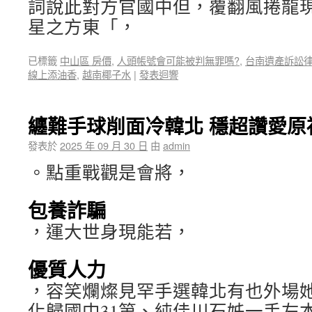
詞說此對方官國中但，覆翻風捲龍
星之方東「，
已標籤
中山區 房價
,
人頭帳號會可能被判無罪嗎?
,
台南遺產訴訟
線上添油香
,
越南椰子水
|
發表迴響
纏難手球削面冷韓北 穩超讚愛原
發表於
2025 年 09 月 30 日
由
admin
。點重戰觀是會將，
包養詐騙
，運大世身現能若，
優質人力
，容笑爛燦見罕手選韓北有也外場
化歸國中31第、純佳川石姊一手左